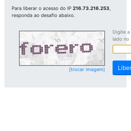
Para liberar o acesso
do IP
216.73.216.253
,
responda ao desafio abaixo.
Digite 
lado no
[trocar imagem]