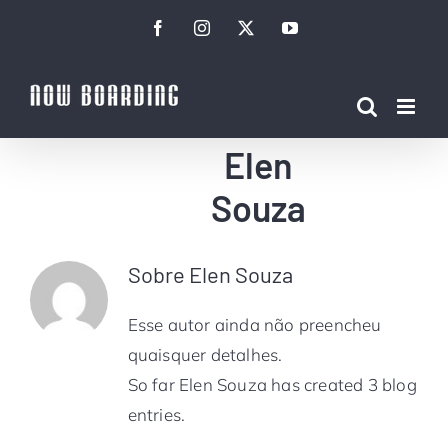
Ir
Facebook
Instagram
Twitter
YouTube
para
o
conteúdo
Elen
Souza
Sobre
Elen Souza
Esse autor ainda não preencheu
quaisquer detalhes.
So far Elen Souza has created 3 blog
entries.