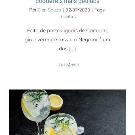
coquetéis mais pedidos
Por
Elen Souza
|
02/07/2020
|
Tags:
receitas
Feito de partes iguais de Campari,
gin e vermute rosso, o Negroni é um
dos [...]
Ler Mais
Gin: tudo sobre o destilado do momento