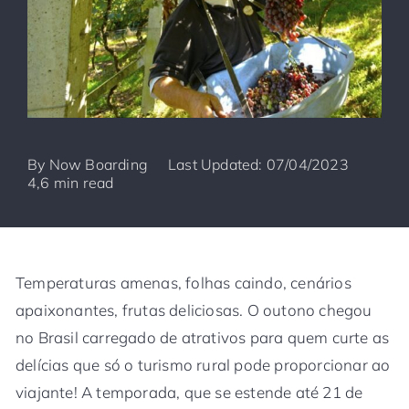
By
Now Boarding
Last Updated: 07/04/2023
4,6 min read
Temperaturas amenas, folhas caindo, cenários
apaixonantes, frutas deliciosas. O outono chegou
no Brasil carregado de atrativos para quem curte as
delícias que só o turismo rural pode proporcionar ao
viajante! A temporada, que se estende até 21 de