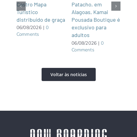
de,
Castro Mapa
Patacho, em
Roo
Sul
Turístico
Alagoas, Kamai
gas
distribuído de graça
Pousada Boutique é
asi
exclusivo para
roof
06/08/2026
|
0
Comments
adultos
05/0
Com
06/08/2026
|
0
Comments
Voltar às notícias