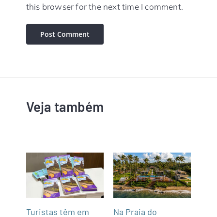
this browser for the next time I comment.
Veja também
mar
Turistas têm em
Na Praia do
Fun’