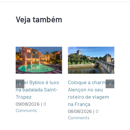
Veja também
m
Hotel Byblos é luxo
Coloque a charmosa
NCL
na badalada Saint-
Alençon no seu
par
Tropez
roteiro de viagem
Gre
graça
na França
Wate
09/08/2026
|
0
Comments
priv
08/08/2026
|
0
Comments
Bah
08/0