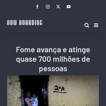
Ir
Facebook
Instagram
Twitter
YouTube
para
o
conteúdo
Fome avança e atinge
quase 700 milhões de
pessoas