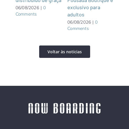
distribuído de graça
Pousada Boutique é
asi
exclusivo para
roof
06/08/2026
|
0
Comments
adultos
05/0
Com
06/08/2026
|
0
Comments
Voltar às notícias