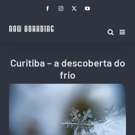
Ir
Facebook
Instagram
Twitter
YouTube
para
o
conteúdo
Curitiba – a descoberta do
frio