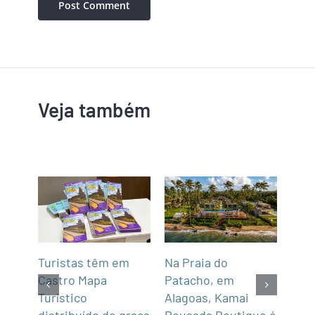
Veja também
mar
Turistas têm em
Na Praia do
Fun’
de,
Castro Mapa
Patacho, em
Roo
Sul
Turístico
Alagoas, Kamai
gas