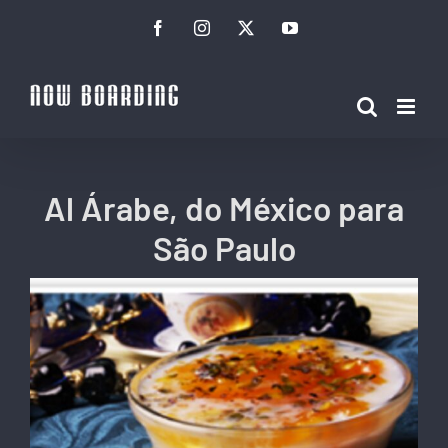
Ir
Facebook
Instagram
Twitter
YouTube
para
o
conteúdo
Al Árabe, do México para
São Paulo