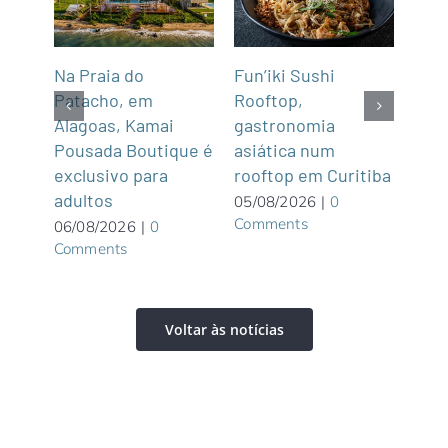
Na Praia do
Fun’iki Sushi
Deg
após
Patacho, em
Rooftop,
em 
cas
Alagoas, Kamai
gastronomia
Esc
ula
Pousada Boutique é
asiática num
05/0
Com
exclusivo para
rooftop em Curitiba
adultos
05/08/2026
|
0
Comments
06/08/2026
|
0
Comments
Voltar às notícias