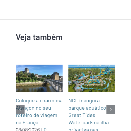
Veja também
Coloque a charmosa
NCL inaugura
Abra
Alençon no seu
parque aquático
Not
roteiro de viagem
Great Tides
2
na França
ue é
Waterpark na ilha
07/0
Com
privativa nas
08/08/2026
|
0