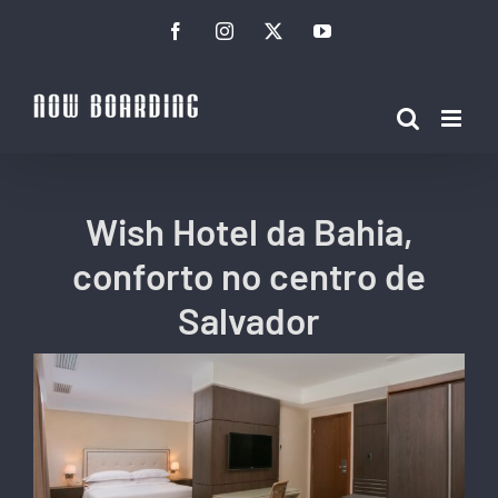
Ir
Facebook
Instagram
Twitter
YouTube
para
o
conteúdo
Wish Hotel da Bahia,
conforto no centro de
Salvador