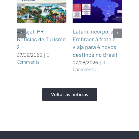
Latam incorpora
Tur
gins
Abrajet-PR –
Embraer à frota e
Cas
Notícias de Turismo
viaja para 4 novos
Turí
2
destinos no Brasil
dist
07/08/2026
|
0
Comments
07/08/2026
|
0
06/0
Comments
Com
Voltar às notícias