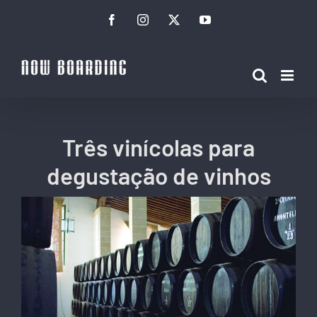
Ir
Facebook
Instagram
Twitter
YouTube
para
o
conteúdo
Três vinícolas para
degustação de vinhos