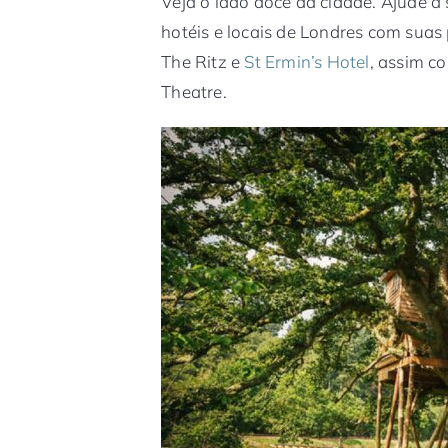
Veja o lado doce da cidade. Ajude a 
hotéis e locais de Londres com suas
The Ritz e
St Ermin’s Hotel
, assim c
Theatre.