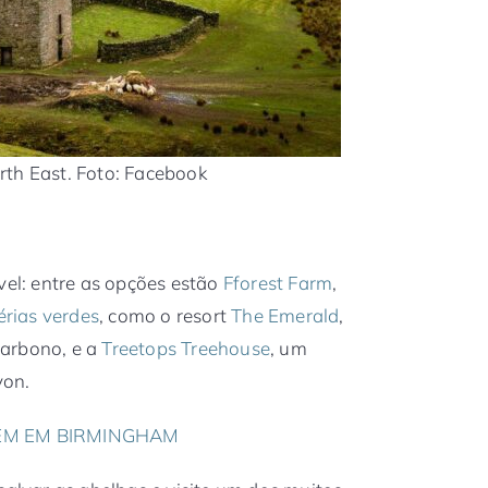
rth East. Foto: Facebook
l: entre as opções estão
Fforest Farm
,
érias verdes
, como o resort
The Emerald
,
carbono, e a
Treetops Treehouse
, um
von.
ZEM EM BIRMINGHAM