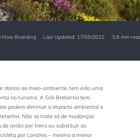
y
Now Boarding
Last Updated: 17/05/2022
3,8 min rea
ar danos ao meio-ambiente, tem sido uma
onta no turismo. A Grã-Bretanha tem
tes podem diminuir o impacto ambiental e
Bretanha. Não se trata só de mudanças
de avião por trens ou substituir as
bicicleta por Londres – mesmo a menor