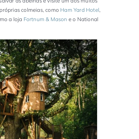
salvar as abelhas e visite um dos muitos
 próprias colmeias, como
Ham Yard Hotel
,
omo a loja
Fortnum & Mason
e o National