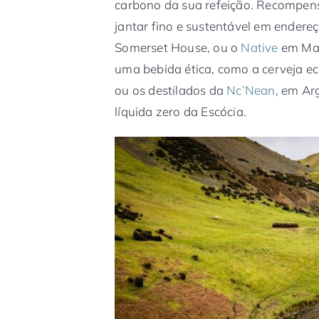
carbono da sua refeição. Recompen
jantar fino e sustentável em ender
Somerset House, ou o
Native
em May
uma bebida ética, como a cerveja e
ou os destilados da
Nc’Nean
, em Ar
líquida zero da Escócia.