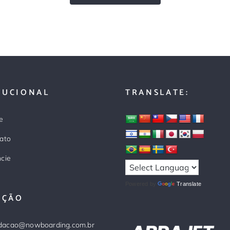
TUCIONAL
TRANSLATE:
e
ato
cie
Powered by
Translate
AÇÃO
dacao@nowboarding.com.br