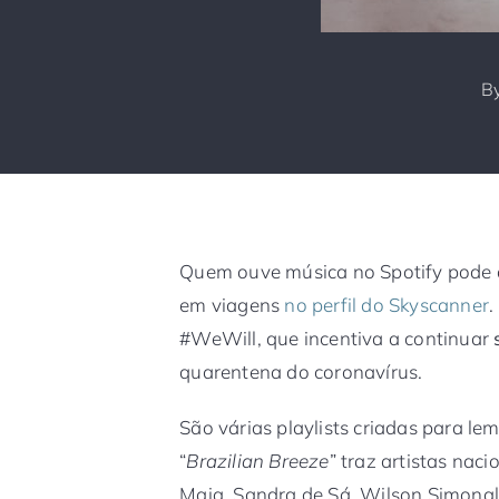
B
Quem ouve música no Spotify pode a
em viagens
no perfil do Skyscanner
.
#WeWill, que incentiva a continuar
quarentena do coronavírus.
São várias playlists criadas para le
“
Brazilian Breeze
” traz artistas na
Maia, Sandra de Sá, Wilson Simonal,