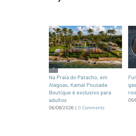
Na Praia do Patacho, em
Fun
bre após intensas
Alagoas, Kamai Pousada
gas
 Chile e acumula
Boutique é exclusivo para
roo
eve
adultos
05/
0 Comments
06/08/2026
|
0 Comments