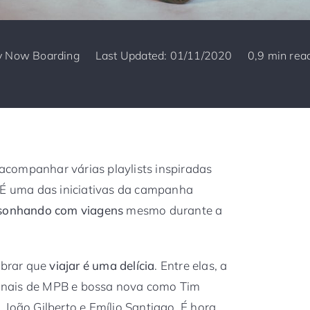
y
Now Boarding
Last Updated: 01/11/2020
0,9 min rea
companhar várias playlists inspiradas
 É uma das iniciativas da campanha
sonhando com viagens
mesmo durante a
mbrar que
viajar é uma delícia
. Entre elas, a
cionais de MPB e bossa nova como Tim
 João Gilberto e Emílio Santiago. É hora