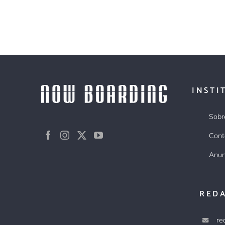
INSTI
Sobr
Cont
Anun
RED
re