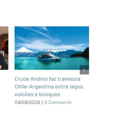
Cruce Andino faz travessia
Hotel Plaza Belm
Chile-Argentina entre lagos,
Grande, Mato Gro
vulcões e bosques
04/08/2026
|
0 Com
04/08/2026
|
0 Comments