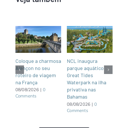
Coloque a charmosa
NCL inaugura
Abra
Alençon no seu
parque aquático
Not
roteiro de viagem
Great Tides
2
na França
ue é
Waterpark na ilha
07/0
Com
privativa nas
08/08/2026
|
0
Comments
Bahamas
08/08/2026
|
0
Comments