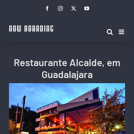
Ir
Facebook
Instagram
Twitter
YouTube
para
o
conteúdo
Restaurante Alcalde, em
Guadalajara