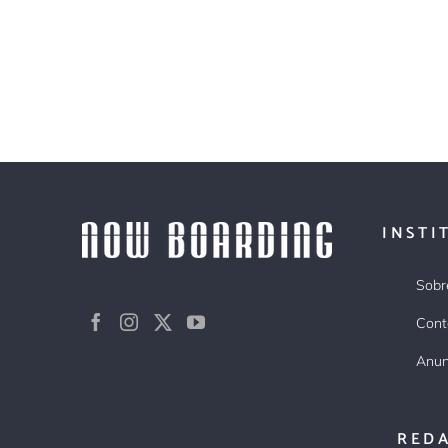
INSTI
Sobr
Cont
Anun
RED