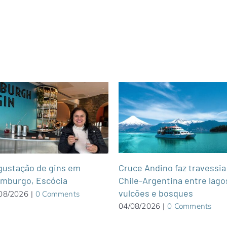
Cruce Andino faz travessia
gustação de gins em
Chile-Argentina entre lago
imburgo, Escócia
vulcões e bosques
08/2026
|
0 Comments
04/08/2026
|
0 Comments