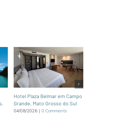
Hotel Plaza Belmar em Campo
Portillo reabre a
s,
Grande, Mato Grosso do Sul
nevascas no Chil
04/08/2026
|
0 Comments
654 cm de neve
03/08/2026
|
0 Com