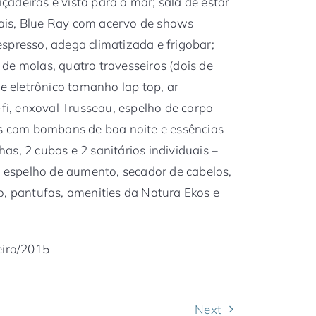
adeiras e vista para o mar; sala de estar
ais, Blue Ray com acervo de shows
 Nespresso, adega climatizada e frigobar;
de molas, quatro travesseiros (dois de
re eletrônico tamanho lap top, ar
-fi, enxoval Trusseau, espelho de corpo
as com bombons de boa noite e essências
s, 2 cubas e 2 sanitários individuais –
s, espelho de aumento, secador de cabelos,
o, pantufas, amenities da Natura Ekos e
eiro/2015
Next