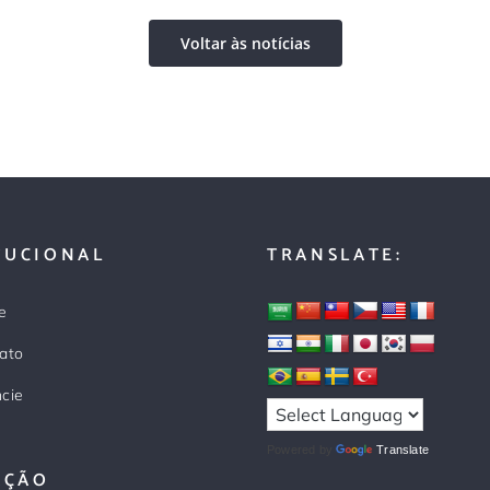
Voltar às notícias
TUCIONAL
TRANSLATE:
e
ato
cie
Powered by
Translate
AÇÃO