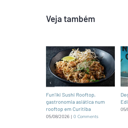
Veja também
 de bagagem
Fun’iki Sushi Rooftop,
De
em 2025, mas
gastronomia asiática num
Ed
4 milhões de malas
rooftop em Curitiba
05/
05/08/2026
|
0 Comments
0 Comments