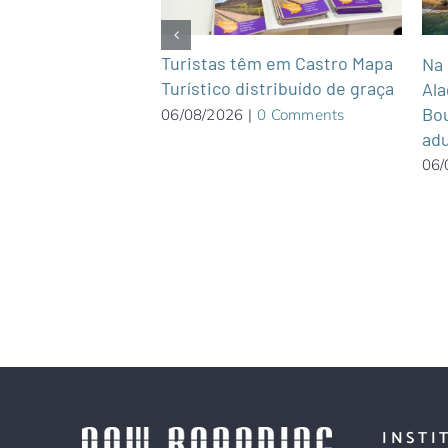
 Belmar em Campo
Turistas têm em Castro Mapa
Na 
o Grosso do Sul
Turístico distribuído de graça
Ala
Bou
0 Comments
06/08/2026
|
0 Comments
adu
06/
INSTI