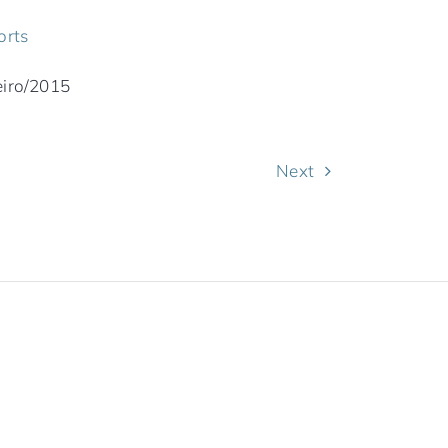
orts
eiro/2015
Next