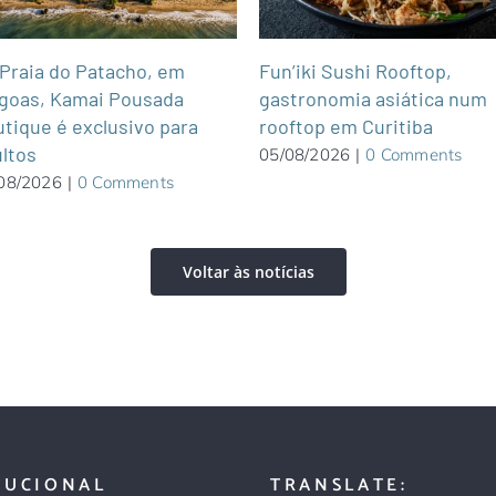
Praia do Patacho, em
Fun’iki Sushi Rooftop,
goas, Kamai Pousada
gastronomia asiática num
tique é exclusivo para
rooftop em Curitiba
ltos
05/08/2026
|
0 Comments
08/2026
|
0 Comments
Voltar às notícias
TUCIONAL
TRANSLATE: