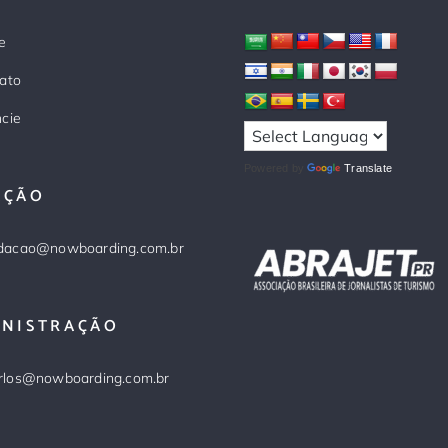
e
ato
cie
Powered by
Translate
AÇÃO
dacao@nowboarding.com.br
INISTRAÇÃO
rlos@nowboarding.com.br