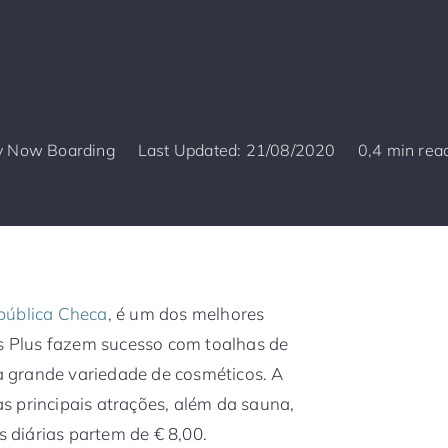
y
Now Boarding
Last Updated: 21/08/2020
0,4 min rea
pública Checa
, é um dos melhores
ls Plus fazem sucesso com toalhas de
 grande variedade de cosméticos. A
 principais atrações, além da sauna,
s diárias partem de € 8,00.