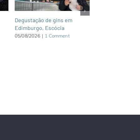
Cruce Andino faz 
Degustação de gins em
Chile-Argentina e
Edimburgo, Escócia
vulcões e bosque
05/08/2026
|
1 Comment
04/08/2026
|
0 Com