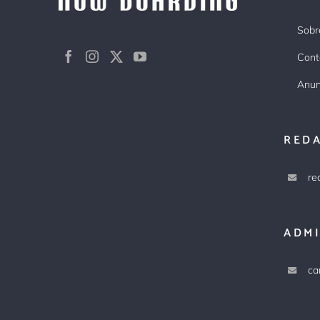
Sobr
Cont
Anun
RED
re
ADM
ca