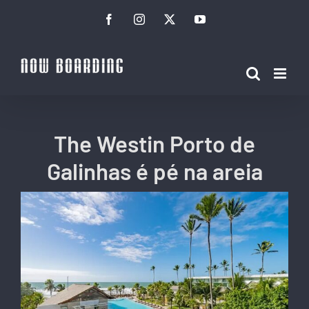
Ir
Facebook
Instagram
Twitter
YouTube
para
o
conteúdo
The Westin Porto de
Galinhas é pé na areia