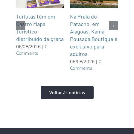
mar
Turistas têm em
Na Praia do
Fun’
de,
Castro Mapa
Patacho, em
Roo
Sul
Turístico
Alagoas, Kamai
gas
distribuído de graça
Pousada Boutique é
asi
exclusivo para
roof
06/08/2026
|
0
Comments
adultos
05/0
Com
06/08/2026
|
0
Comments
Voltar às notícias