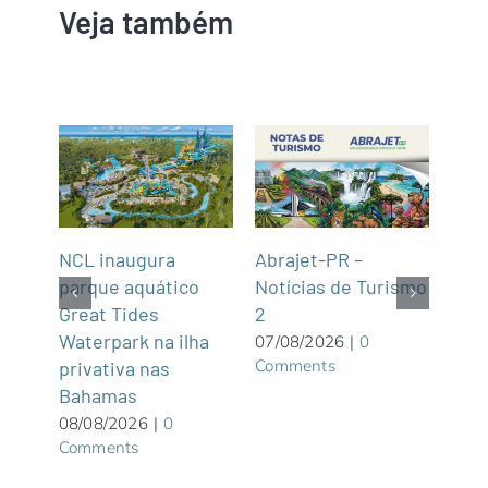
Veja também
Lat
NCL inaugura
Abrajet-PR –
Embr
parque aquático
Notícias de Turismo
viaj
Great Tides
2
dest
Waterpark na ilha
07/08/2026
|
0
Comments
tiba
privativa nas
07/0
Com
Bahamas
08/08/2026
|
0
Comments