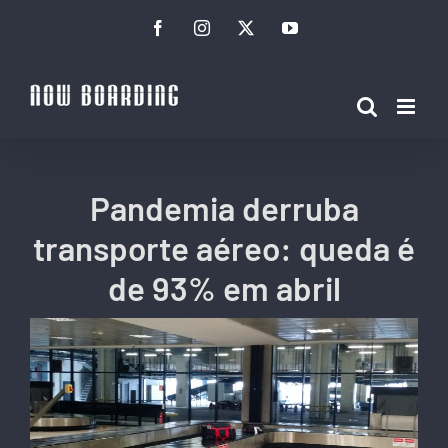
Ir
Facebook
Instagram
Twitter
YouTube
para
o
conteúdo
Pandemia derruba
transporte aéreo: queda é
de 93% em abril