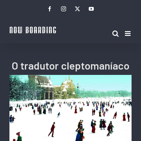
Ir
Facebook
Instagram
Twitter
YouTube
para
o
conteúdo
O tradutor cleptomaníaco