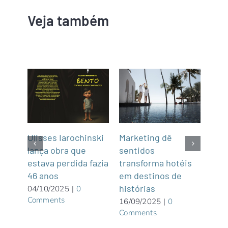
Veja também
Ulisses Iarochinski
Marketing dê
The 
a
lança obra que
sentidos
Reso
es
estava perdida fazia
transforma hotéis
com
46 anos
em destinos de
Aru
histórias
04/10/2025
|
0
09/0
Comments
Com
16/09/2025
|
0
Comments