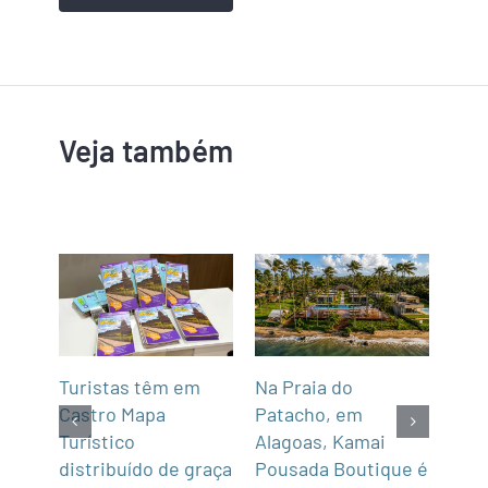
Veja também
mar
Turistas têm em
Na Praia do
Fun’
de,
Castro Mapa
Patacho, em
Roo
Sul
Turístico
Alagoas, Kamai
gas
distribuído de graça
Pousada Boutique é
asi