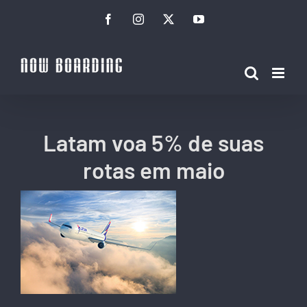
Ir
Facebook
Instagram
Twitter
YouTube
para
o
conteúdo
Latam voa 5% de suas
rotas em maio