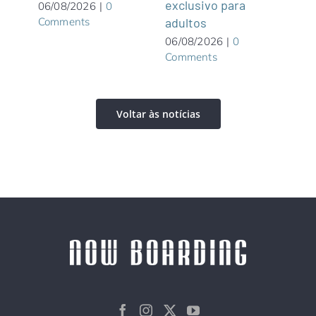
exclusivo para
roof
06/08/2026
|
0
Comments
adultos
05/0
Com
06/08/2026
|
0
Comments
Voltar às notícias