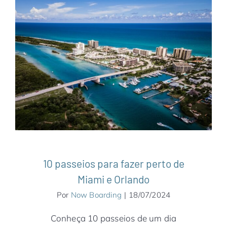
10 passeios para fazer perto de Miami e
Orlando
América do Norte
Estados Unidos
Miami
Notícias
10 passeios para fazer perto de
Miami e Orlando
Por
Now Boarding
|
18/07/2024
Conheça 10 passeios de um dia