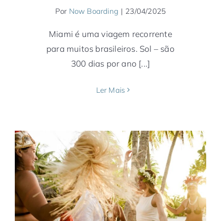
Por
Now Boarding
|
23/04/2025
Miami é uma viagem recorrente
para muitos brasileiros. Sol – são
300 dias por ano [...]
Ler Mais
6 hotéis que emolduraram sua festa de
casamento
América do Norte
América do Sul
Argentina
Chile
Estados Unidos
Europa
Grécia
Hotéis &