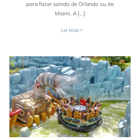
para fazer saindo de Orlando ou de
Miami. A [...]
Ler Mais
Fortaleza-Orlando, voo direto da Gol, sai
toda quinta da capital do Ceará
América do Norte
América do Sul
Brasil
Ceará
Companhias Aéreas
Estados Unidos
Fortaleza
Gol
Miami
Notícias