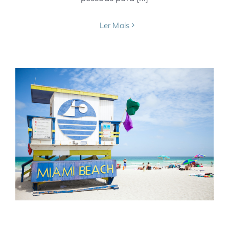
Ler Mais
Verão 2026/2027: mais voos da American
Airlines no Rio de Janeiro
América do Norte
América do Sul
American
Airlines
Brasil
Companhias Aéreas
Estados
Unidos
Miami
Notícias
Rio de Janeiro