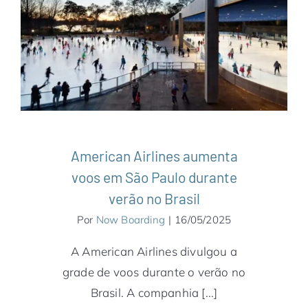
American Airlines aumenta voos em São
Paulo durante verão no Brasil
América do Norte
American Airlines
Companhias Aéreas
Estados Unidos
Miami
Notícias
Nova York
American Airlines aumenta
voos em São Paulo durante
verão no Brasil
Por
Now Boarding
|
16/05/2025
A American Airlines divulgou a
grade de voos durante o verão no
Brasil. A companhia [...]