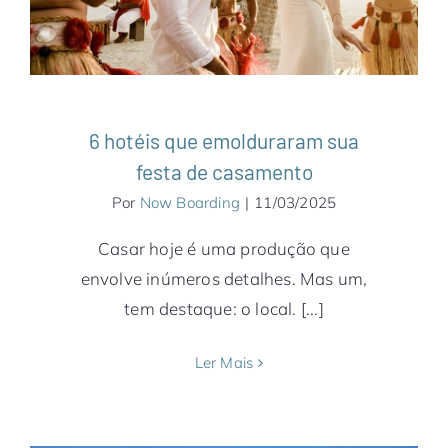
Resorts
Mendoza
Miami
Notícias
Oceania
Polinésia Francesa
6 hotéis que emolduraram sua
festa de casamento
Por
Now Boarding
|
11/03/2025
Casar hoje é uma produção que
envolve inúmeros detalhes. Mas um,
tem destaque: o local. [...]
Ler Mais