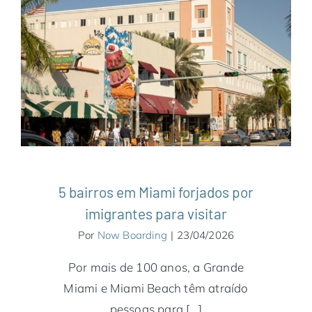
5 bairros em Miami forjados por
imigrantes para visitar
América do Norte
Estados Unidos
Miami
Notícias
5 bairros em Miami forjados por
imigrantes para visitar
Por
Now Boarding
|
23/04/2026
Por mais de 100 anos, a Grande
Miami e Miami Beach têm atraído
pessoas para [...]