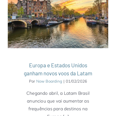
Europa e Estados Unidos ganham novos
voos da Latam
América do Norte
Amesterdã
Barcelona
Companhias Aéreas
Espanha
Estados Unidos
Europa
Holanda
Itália
Latam
Miami
Notícias
Roma
Europa e Estados Unidos
ganham novos voos da Latam
Por
Now Boarding
|
01/02/2026
Chegando abril, a Latam Brasil
anunciou que vai aumentar as
frequências para destinos na