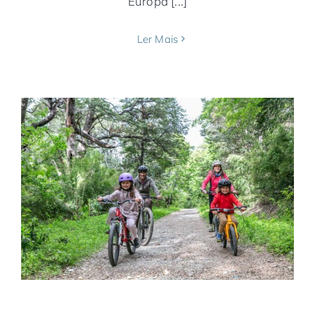
Europa [...]
Ler Mais
5 destinos para prática de esportes
América do Sul
Argentina
Chile
Estados
Unidos
Europa
Itália
Mendoza
Miami
Notícias
Portugal
Toscana