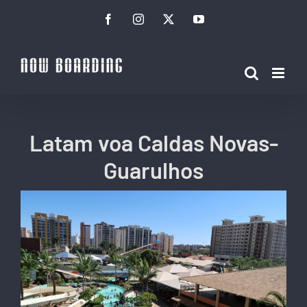
Ir
Facebook
Instagram
Twitter
YouTube
para
o
conteúdo
Latam voa Caldas Novas-
Guarulhos