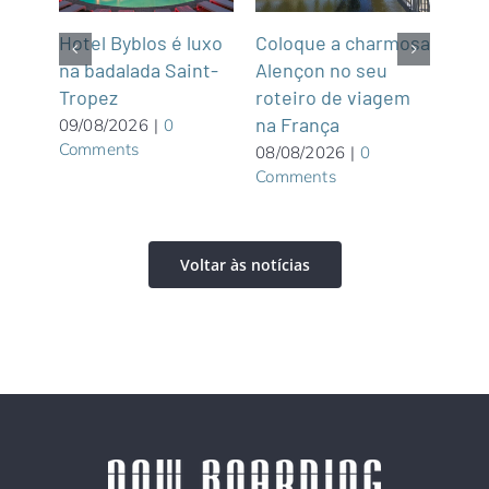
m
Hotel Byblos é luxo
Coloque a charmosa
NCL
na badalada Saint-
Alençon no seu
par
Tropez
roteiro de viagem
Gre
graça
na França
Wate
09/08/2026
|
0
Comments
priv
08/08/2026
|
0
Comments
Bah
08/0
Com
Voltar às notícias