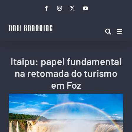
Ir
Facebook
Instagram
Twitter
YouTube
para
o
conteúdo
Itaipu: papel fundamental
na retomada do turismo
em Foz