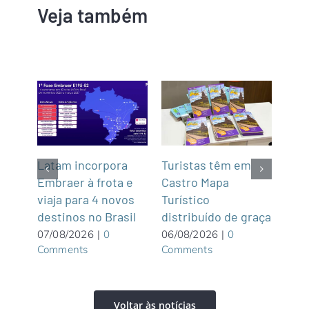
Veja também
z
Latam incorpora
Turistas têm em
Na P
Embraer à frota e
Castro Mapa
Pat
e
viaja para 4 novos
Turístico
Ala
destinos no Brasil
distribuído de graça
Pou
excl
07/08/2026
|
0
06/08/2026
|
0
Comments
Comments
adu
06/0
Com
Voltar às notícias