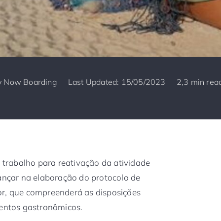
y
Now Boarding
Last Updated: 15/05/2023
2,3 min rea
e trabalho para reativação da atividade
vançar na elaboração do protocolo de
or, que compreenderá as disposições
mentos gastronômicos.