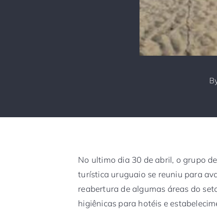
B
No ultimo dia 30 de abril, o grupo d
turística uruguaio se reuniu para a
reabertura de algumas áreas do set
higiênicas para hotéis e estabeleci