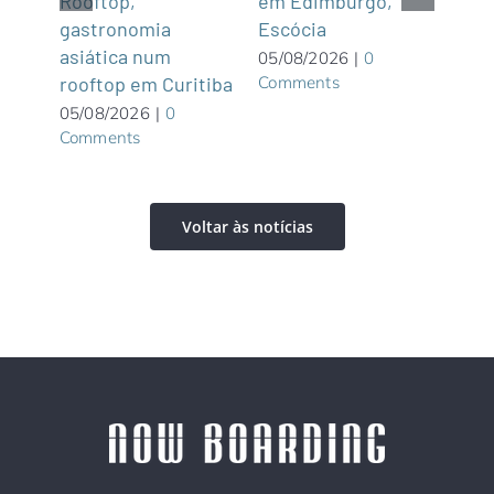
trav
Rooftop,
em Edimburgo,
Arg
gastronomia
Escócia
 são
lago
asiática num
05/08/2026
|
0
Comments
bos
rooftop em Curitiba
04/0
05/08/2026
|
0
Com
Comments
Voltar às notícias