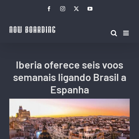
Ir
Facebook
Instagram
Twitter
YouTube
para
o
conteúdo
Iberia oferece seis voos
semanais ligando Brasil a
Espanha