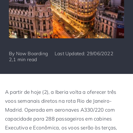
By
Now Boarding
Last Updated: 29/06/2022
2,1 min read
A partir de hoje (2), a Iberia volta a oferecer três
voos semanais diretos na rota Rio de Janeiro-
Madrid. Operada em aeronaves A330/220 com
capacidade para 288 passageiros em cabines
Executiva e Econômica, os voos serão às terças,