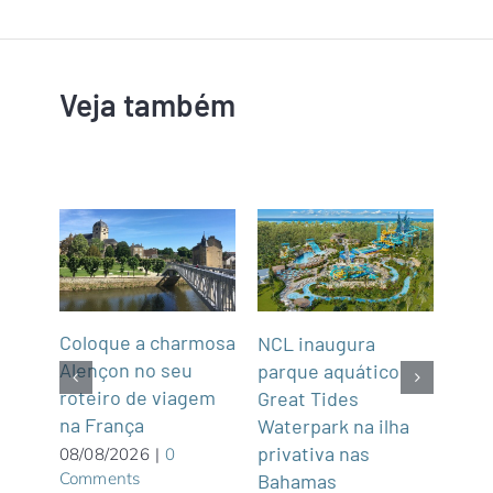
Veja também
Coloque a charmosa
NCL inaugura
Abra
Alençon no seu
parque aquático
Not
roteiro de viagem
Great Tides
2
na França
ue é
Waterpark na ilha
07/0
Com
privativa nas
08/08/2026
|
0
Comments
Bahamas