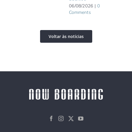
Com
06/08/2026
|
0
Comments
Voltar às notícias