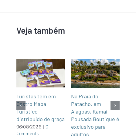
Veja também
mar
Turistas têm em
Na Praia do
Fun’
de,
Castro Mapa
Patacho, em
Roo
Sul
Turístico
Alagoas, Kamai
gas
distribuído de graça
Pousada Boutique é
asi
exclusivo para
roof
06/08/2026
|
0
Comments
adultos
05/0