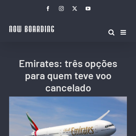
Ir
Facebook
Instagram
Twitter
YouTube
para
o
conteúdo
Emirates: três opções
para quem teve voo
cancelado