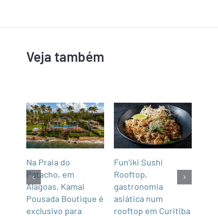
Veja também
Na Praia do
Fun’iki Sushi
Deg
após
Patacho, em
Rooftop,
em 
cas
Alagoas, Kamai
gastronomia
Esc
ula
Pousada Boutique é
asiática num
05/0
Com
exclusivo para
rooftop em Curitiba