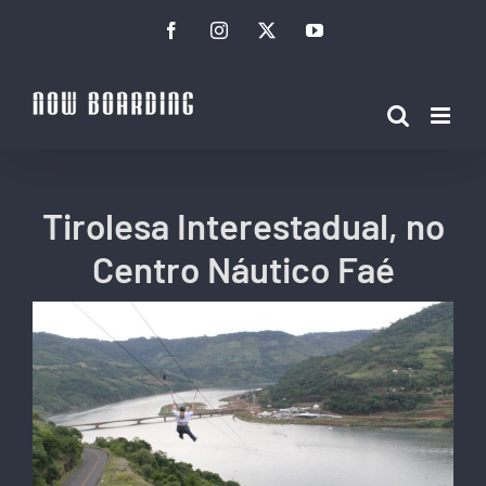
Ir
Facebook
Instagram
Twitter
YouTube
para
o
conteúdo
Tirolesa Interestadual, no
Centro Náutico Faé