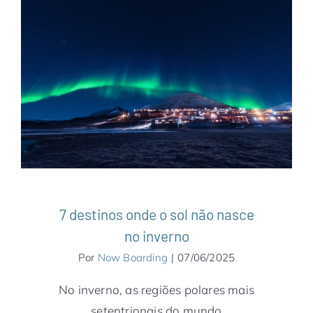
7 destinos onde o sol não nasce no
inverno
Alasca
América do Norte
Ásia
Canadá
Destaques
Dinamarca
Estados Unidos
Europa
Finlândia
Groenlândia
Japão
Noruega
Notícias
Suécia
7 destinos onde o sol não nasce
no inverno
Por
Now Boarding
|
07/06/2025
No inverno, as regiões polares mais
setentrionais do mundo