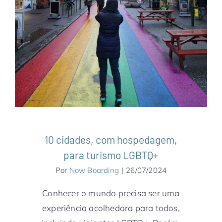
10 cidades, com hospedagem, para
turismo LGBTQ+
Alemanha
América do Norte
América do Sul
Ásia
Austrália
Bogotá
Brasil
Canadá
Colômbia
Estados Unidos
Estocolmo
Europa
França
Itália
Oceania
São Paulo
Singapura
Suécia
10 cidades, com hospedagem,
para turismo LGBTQ+
Por
Now Boarding
|
26/07/2024
Conhecer o mundo precisa ser uma
experiência acolhedora para todos,