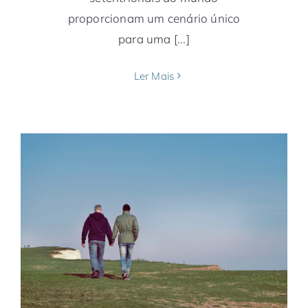
proporcionam um cenário único
para uma [...]
Ler Mais
LGBTQIA+: ranking avalia 203 países e
aponta os mais seguros
América do Norte
América do Sul
Bahia
Brasil
Canadá
Europa
Noruega
Notícias
Rio
de Janeiro
Salvador
São Paulo
Suécia