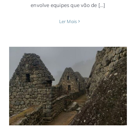
envolve equipes que vão de [...]
Ler Mais
Após 2ª onda, Machu Picchu volta a
receber turistas
América do Sul
Destaques
Machu Picchu
Notícias
Peru