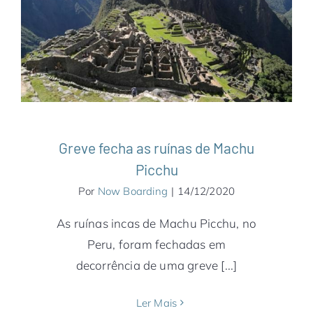
Greve fecha as ruínas de Machu Picchu
América do Sul
Destaques
Machu Picchu
Notícias
Peru
Greve fecha as ruínas de Machu
Picchu
Por
Now Boarding
|
14/12/2020
As ruínas incas de Machu Picchu, no
Peru, foram fechadas em
decorrência de uma greve [...]
Ler Mais