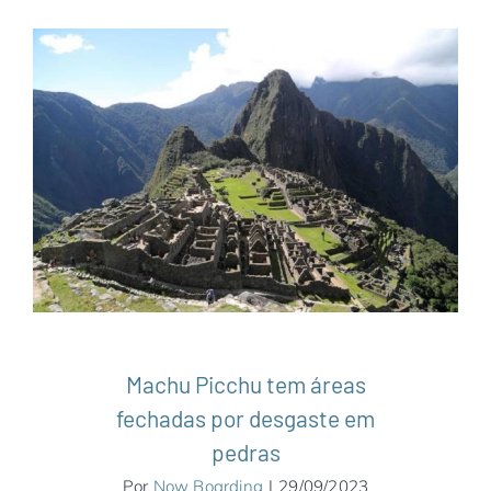
Machu Picchu tem áreas fechadas por
desgaste em pedras
América do Sul
Machu Picchu
Notícias
Peru
Machu Picchu tem áreas
fechadas por desgaste em
pedras
Por
Now Boarding
|
29/09/2023