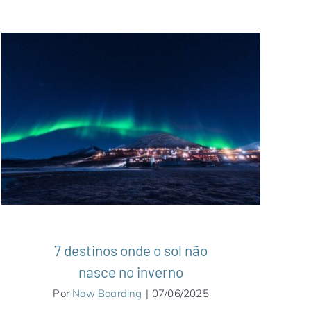
7 destinos onde o sol não nasce no
inverno
Alasca
América do Norte
Ásia
Canadá
Destaques
Dinamarca
Estados Unidos
Europa
Finlândia
Groenlândia
Japão
Noruega
Notícias
Suécia
7 destinos onde o sol não
nasce no inverno
Por
Now Boarding
|
07/06/2025