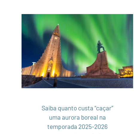
Saiba quanto custa “caçar” uma aurora
boreal na temporada 2025-2026
Alasca
América do Norte
Estados Unidos
Europa
Finlândia
Islândia
Noruega
Notícias
Suécia
Saiba quanto custa “caçar”
uma aurora boreal na
temporada 2025-2026