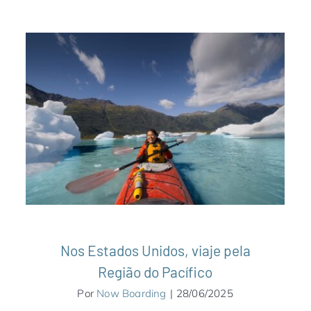
Nos Estados Unidos, viaje pela Região
do Pacífico
Alasca
América do Norte
Destaques
Estados Unidos
Notícias
Nos Estados Unidos, viaje pela
Região do Pacífico
Por
Now Boarding
|
28/06/2025