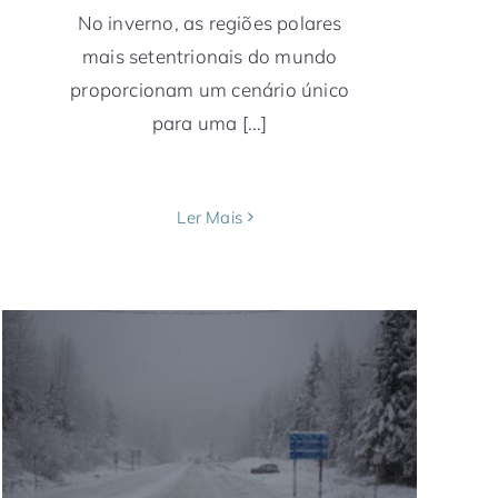
No inverno, as regiões polares
mais setentrionais do mundo
proporcionam um cenário único
para uma [...]
Ler Mais
Glaciares, temperaturas negativa e boa
comida no Alasca
Alasca
América do Norte
Estados Unidos