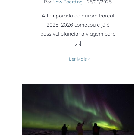
Por
Now Boarding
|
25/09/2025
A temporada da aurora boreal
2025-2026 começou e já é
possível planejar a viagem para
[...]
Ler Mais
Está na hora de programar sua “caça” à
Aurora Boreal
Alasca
América do Norte
Canadá
Estados