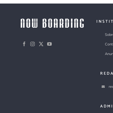
INSTI
Sobr
Cont
Anun
RED
re
ADM