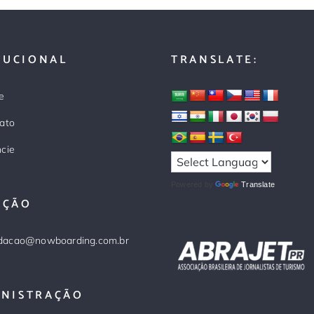
TUCIONAL
TRANSLATE:
e
ato
cie
Powered by
Translate
AÇÃO
dacao@nowboarding.com.br
INISTRAÇÃO