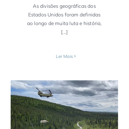
As divisões geográficas dos
Estados Unidos foram definidas
ao longo de muita luta e história,
[...]
Ler Mais
Ônibus do filme Na Natureza Selvagem
é retirado no Alasca
Alasca
arte e cultura