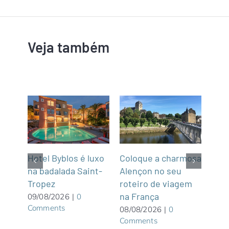
Veja também
m
Hotel Byblos é luxo
Coloque a charmosa
NCL
na badalada Saint-
Alençon no seu
par
Tropez
roteiro de viagem
Gre
graça
na França
Wate
09/08/2026
|
0
Comments
priv
08/08/2026
|
0
Comments
Bah