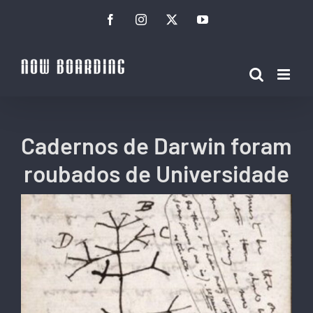
Ir
Facebook
Instagram
Twitter
YouTube
para
o
conteúdo
Cadernos de Darwin foram
roubados de Universidade