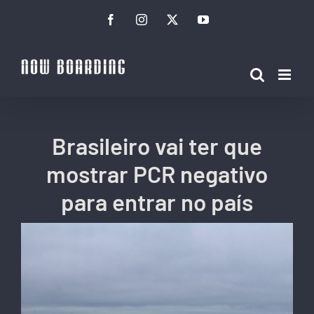
Ir
Facebook
Instagram
Twitter
YouTube
para
o
conteúdo
Brasileiro vai ter que
mostrar PCR negativo
para entrar no país