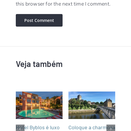
this browser for the next time I comment.
Veja também
m
Hotel Byblos é luxo
Coloque a charmosa
NCL