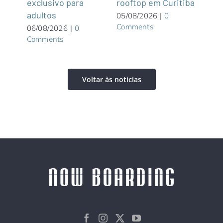
Com
exclusivo para
rooftop em Curitiba
adultos
05/08/2026
|
0
Comments
06/08/2026
|
0
Comments
Voltar às notícias