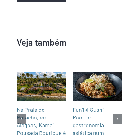
Veja também
Na Praia do
Fun’iki Sushi
Deg
após
Patacho, em
Rooftop,
em 
cas
Alagoas, Kamai
gastronomia
Esc
ula
Pousada Boutique é
asiática num
05/0