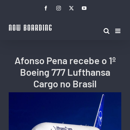
Ir
Facebook
Instagram
Twitter
YouTube
para
o
conteúdo
Afonso Pena recebe o 1º
Boeing 777 Lufthansa
Cargo no Brasil