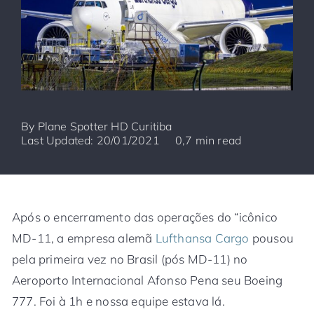
By
Plane Spotter HD Curitiba
Last Updated: 20/01/2021
0,7 min read
Após o encerramento das operações do “icônico
MD-11, a empresa alemã
Lufthansa Cargo
pousou
pela primeira vez no Brasil (pós MD-11) no
Aeroporto Internacional Afonso Pena seu Boeing
777. Foi à 1h e nossa equipe estava lá.