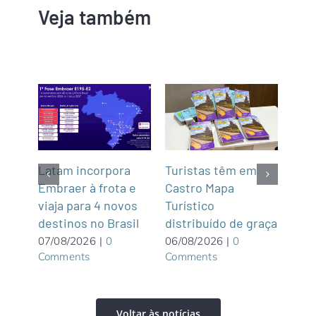
Veja também
mar
Latam incorpora
Turistas têm em
Na P
de,
Embraer à frota e
Castro Mapa
Pat
Sul
viaja para 4 novos
Turístico
Ala
destinos no Brasil
distribuído de graça
Pou
excl
07/08/2026
|
0
06/08/2026
|
0
Comments
Comments
adu
06/0
Com
Voltar às notícias