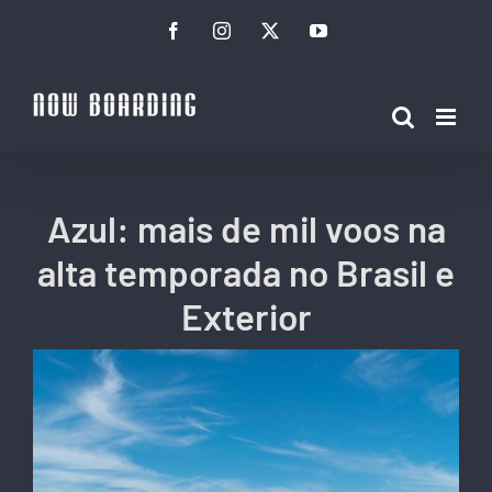
Ir
Facebook
Instagram
Twitter
YouTube
para
o
conteúdo
Azul: mais de mil voos na
alta temporada no Brasil e
Exterior