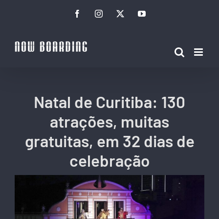
Ir
Facebook
Instagram
Twitter
YouTube
para
o
conteúdo
Natal de Curitiba: 130
atrações, muitas
gratuitas, em 32 dias de
celebração