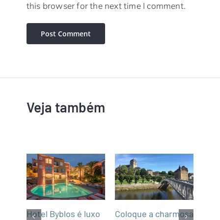
this browser for the next time I comment.
Veja também
m
Hotel Byblos é luxo
Coloque a charmosa
NCL