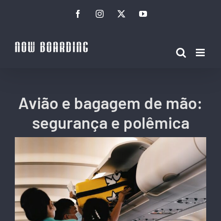
Ir
Facebook
Instagram
Twitter
YouTube
para
o
conteúdo
Avião e bagagem de mão:
segurança e polêmica