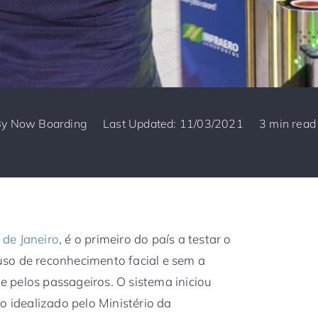
By
Now Boarding
Last Updated: 11/03/2021
3 min read
 de Janeiro
, é o primeiro do país a testar o
so de reconhecimento facial e sem a
 pelos passageiros. O sistema iniciou
o idealizado pelo Ministério da