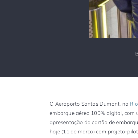
O Aeroporto Santos Dumont, no
Rio
embarque aéreo 100% digital, com u
apresentação do cartão de embarque
hoje (11 de março) com projeto-pilot