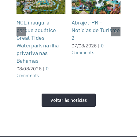
Lat
NCL inaugura
Abrajet-PR –
Embr
parque aquático
Notícias de Turismo
viaj
Great Tides
2
dest
Waterpark na ilha
07/08/2026
|
0
Comments
tiba
privativa nas
07/0
Com
Bahamas
08/08/2026
|
0
Comments
Voltar às notícias