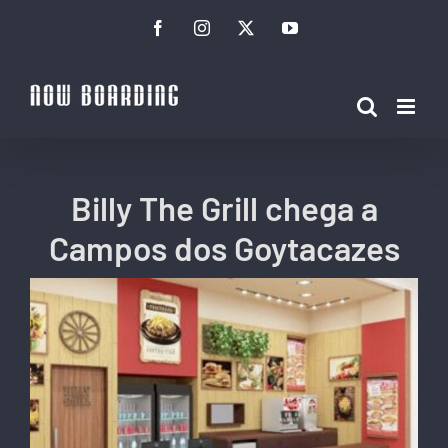
Ir
Facebook
Instagram
Twitter
YouTube
para
o
conteúdo
Billy The Grill chega a
Campos dos Goytacazes