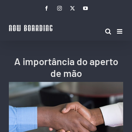
Ir
Facebook
Instagram
Twitter
YouTube
para
o
conteúdo
A importância do aperto
de mão