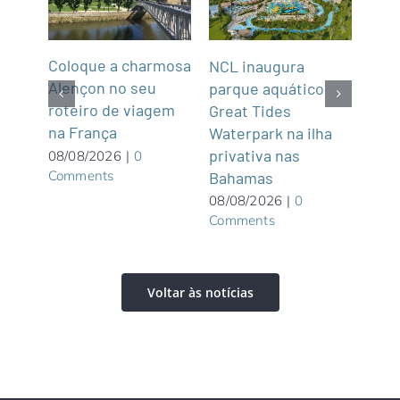
Coloque a charmosa
NCL inaugura
Abra
Alençon no seu
parque aquático
Not
roteiro de viagem
Great Tides
2
na França
ue é
Waterpark na ilha
07/0
Com
privativa nas
08/08/2026
|
0
Comments
Bahamas
08/08/2026
|
0
Comments
Voltar às notícias