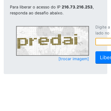
Para liberar o acesso
do IP
216.73.216.253
,
responda ao desafio abaixo.
Digite 
lado no
[trocar imagem]