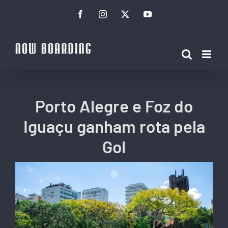
Ir
Facebook
Instagram
Twitter
YouTube
para
o
conteúdo
Porto Alegre e Foz do
Iguaçu ganham rota pela
Gol