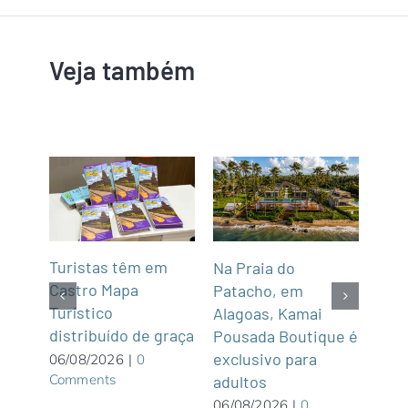
Veja também
mar
Turistas têm em
Na Praia do
Fun’
de,
Castro Mapa
Patacho, em
Roo
Sul
Turístico
Alagoas, Kamai
gas
distribuído de graça
Pousada Boutique é
asi
exclusivo para
roof
06/08/2026
|
0
Comments
adultos
05/0
Com
06/08/2026
|
0