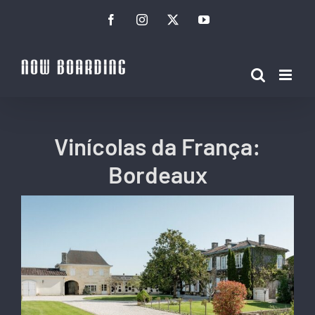
Ir
Facebook
Instagram
Twitter
YouTube
para
o
conteúdo
Vinícolas da França:
Bordeaux