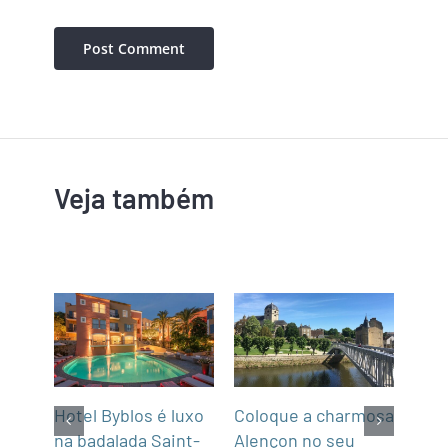
Veja também
m
Hotel Byblos é luxo
Coloque a charmosa
NCL
na badalada Saint-
Alençon no seu
par