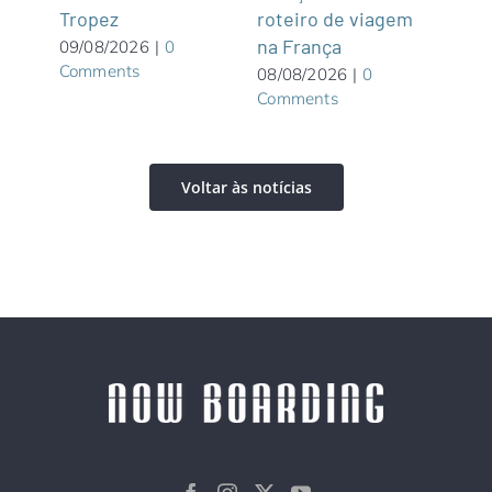
Tropez
roteiro de viagem
Gre
graça
na França
Wate
09/08/2026
|
0
Comments
priv
08/08/2026
|
0
Comments
Bah
08/0
Com
Voltar às notícias