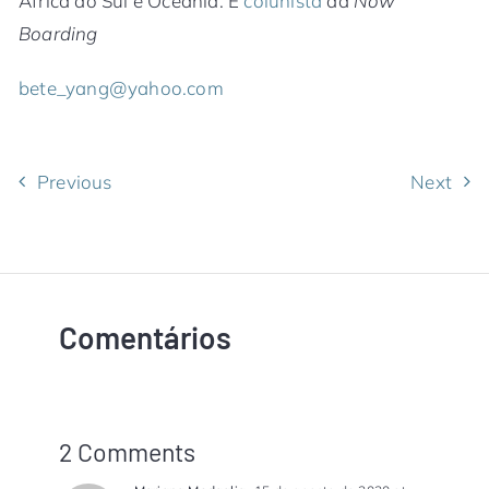
África do Sul e Oceania. É
colunista
da
Now
Boarding
bete_yang@yahoo.com
Previous
Next
Comentários
2 Comments