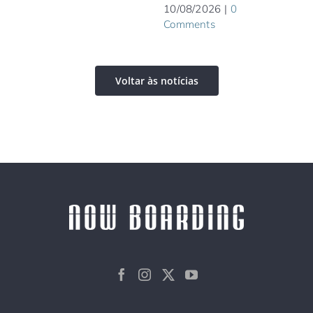
10/08/2026
|
0
Par
Comments
10/0
Com
Voltar às notícias