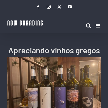
Ir
Facebook
Instagram
Twitter
YouTube
para
o
conteúdo
Apreciando vinhos gregos