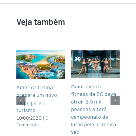
Veja também
Maior evento
América Latina
Con
fitness de SC deve
prepara um novo
regr
o
atrair 2,5 mil
mapa para o
86 d
pessoas e terá
turismo
ter
ha
campeonato de
tem
10/08/2026
|
0
lutas pela primeira
Comments
espo
vez
de 