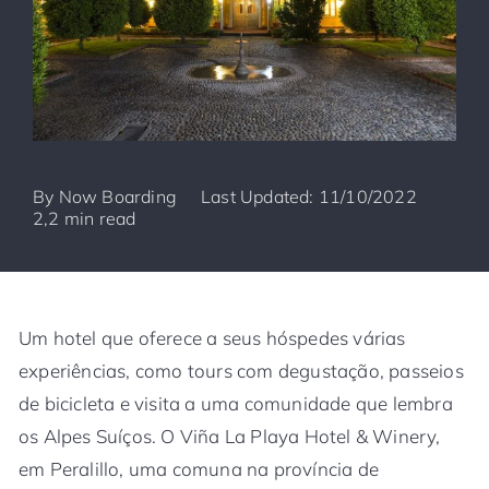
By
Now Boarding
Last Updated: 11/10/2022
2,2 min read
Um hotel que oferece a seus hóspedes várias
experiências, como tours com degustação, passeios
de bicicleta e visita a uma comunidade que lembra
os Alpes Suíços. O Viña La Playa Hotel & Winery,
em Peralillo, uma comuna na província de