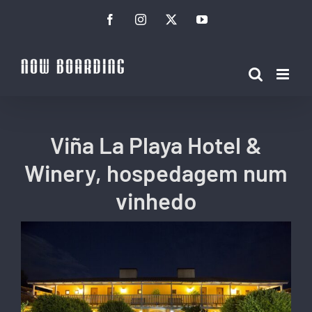
Ir
Facebook
Instagram
Twitter
YouTube
para
o
conteúdo
Viña La Playa Hotel &
Winery, hospedagem num
vinhedo