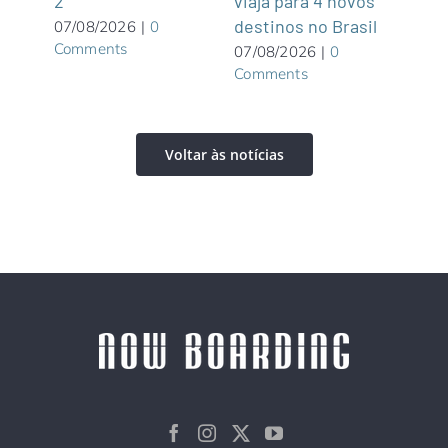
viaja para 4 novos
Turí
2
destinos no Brasil
dist
07/08/2026
|
0
Comments
07/08/2026
|
0
06/0
Comments
Com
Voltar às notícias