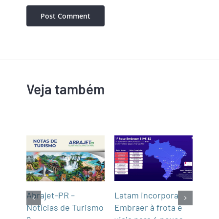
Veja também
Latam incorpora
Tur
gins
Abrajet-PR –
Embraer à frota e
Cas
Notícias de Turismo