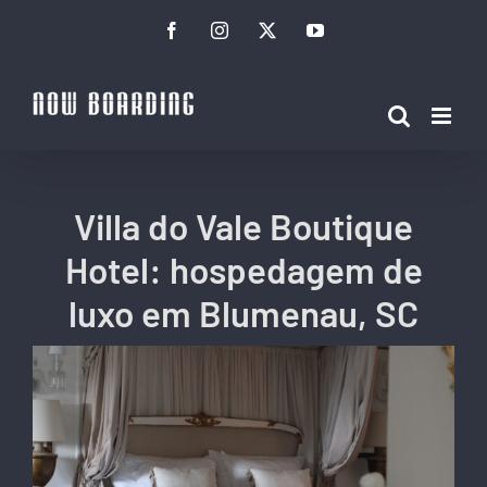
Ir
Facebook
Instagram
Twitter
YouTube
para
o
conteúdo
Villa do Vale Boutique
Hotel: hospedagem de
luxo em Blumenau, SC