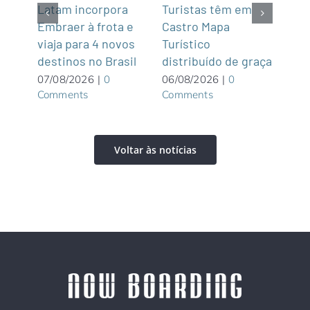
z
Latam incorpora
Turistas têm em
Na P
Embraer à frota e
Castro Mapa
Pat
e
viaja para 4 novos
Turístico
Ala
destinos no Brasil
distribuído de graça
Pou
excl
07/08/2026
|
0
06/08/2026
|
0
Comments
Comments
adu
06/0
Com
Voltar às notícias