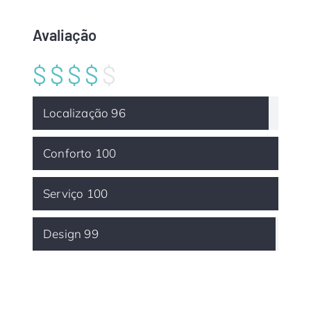
Avaliação
$
$$$
$
Localização
96
Conforto
100
Serviço
100
Design
99