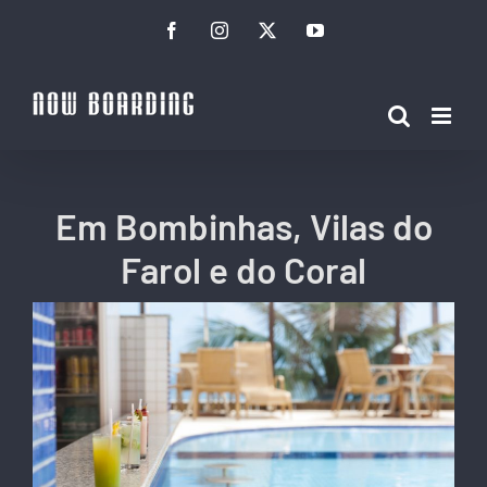
Ir
Facebook
Instagram
Twitter
YouTube
para
o
conteúdo
Em Bombinhas, Vilas do
Farol e do Coral