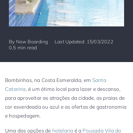
By
Now Boarding
Last Updated: 15/03/2022
0,5 min read
Bombinhas, na Costa Esmeralda, em
Santa
Catarina
, é um ótimo local para lazer e descanso,
para aproveitar as atrações da cidade, as praias de
cor esverdeada ou azul e as ofertas de gastronomia
e hospedagem.
Uma das opções de
hotelaria
é a
Pousada Vila do