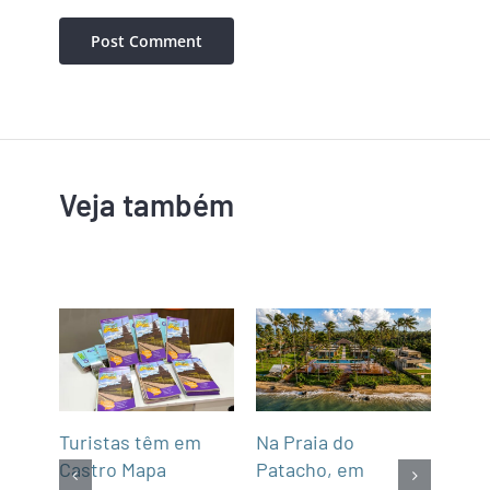
Veja também
mar
Turistas têm em
Na Praia do
Fun’
de,
Castro Mapa
Patacho, em
Roo