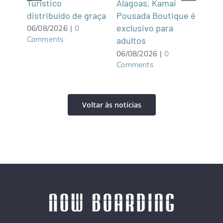
Sul
Turístico
Alagoas, Kamai
gas
distribuído de graça
Pousada Boutique é
asi
exclusivo para
roof
06/08/2026
|
0
Comments
adultos
05/0
Com
06/08/2026
|
0
Comments
Voltar às notícias