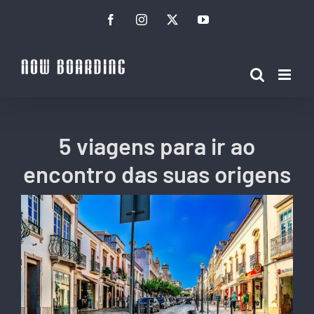
Ir
Facebook
Instagram
Twitter
YouTube
para
o
conteúdo
5 viagens para ir ao
encontro das suas origens