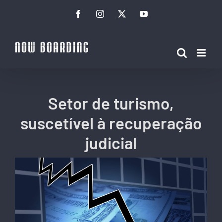
Ir
Facebook
Instagram
Twitter
YouTube
para
o
conteúdo
Setor de turismo,
suscetível à recuperação
judicial