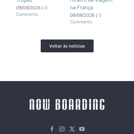
graça
na França
Wate
09/08/2026
|
0
Comments
priv
08/08/2026
|
0
Comments
Bah
08/0
Com
Voltar às notícias