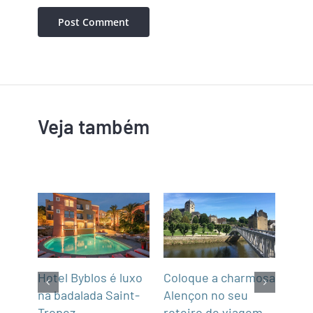
Veja também
m
Hotel Byblos é luxo
Coloque a charmosa
NCL
na badalada Saint-
Alençon no seu
par
Tropez
roteiro de viagem
Gre