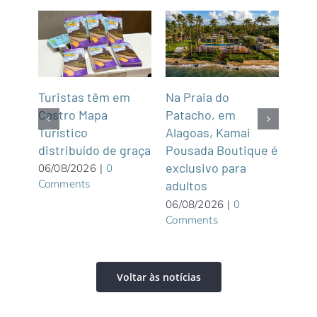
mar
Turistas têm em
Na Praia do
Fun’
de,
Castro Mapa
Patacho, em
Roo
Sul
Turístico
Alagoas, Kamai
gas
distribuído de graça
Pousada Boutique é
asi
exclusivo para
roof
06/08/2026
|
0
Comments
adultos
05/0
Com
06/08/2026
|
0
Comments
Voltar às notícias