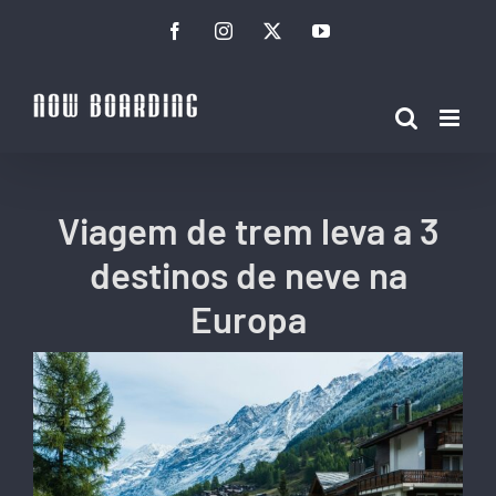
Ir
Facebook
Instagram
Twitter
YouTube
para
o
conteúdo
Viagem de trem leva a 3
destinos de neve na
Europa