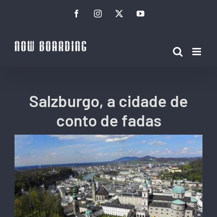
Ir
Facebook
Instagram
Twitter
YouTube
para
o
conteúdo
Salzburgo, a cidade de
conto de fadas