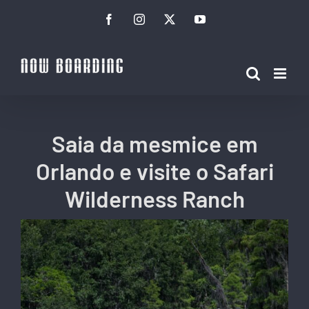
Ir
Facebook
Instagram
Twitter
YouTube
para
o
conteúdo
Saia da mesmice em
Orlando e visite o Safari
Wilderness Ranch